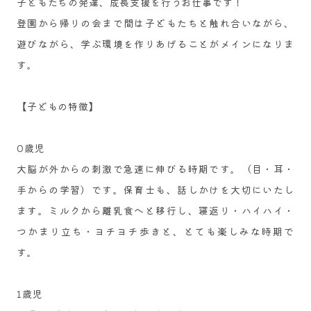
子どもたちの発達、成長支援を行うお仕事です！
登園から帰りの会まで間は子どもたちと触れ合いながら、
遊びながら、学ぶ環境を作りあげることがメインになりま
す。
【​子どもの特徴】
0歳児
大脳が外からの刺激で急速に伸びる時期です。（目・耳・
手からの学習）です。保育士も、話しかけを大切にいたし
ます。ミルクから離乳食へと移行し、寝返り・ハイハイ・
つかまり立ち・ヨチヨチ歩きと、とても楽しみな時期で
す。
1歳児