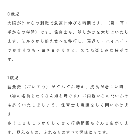
0歳児
大脳が外からの刺激で急速に伸びる時期です。（目・耳・
手からの学習）です。保育士も、話しかけを大切にいたし
ます。ミルクから離乳食へと移行し、寝返り・ハイハイ・
つかまり立ち・ヨチヨチ歩きと、とても楽しみな時期で
す。
1歳児
語彙数（ごいすう）がどんどん増え、成長が著しい時、
（物の名前をたくさん知る時です）ご両親からの問いかけ
も多くいたしましょう。保育士も意識をして問いかけま
す。
歩くこともしっかりしてきて行動範囲もぐんと広がりま
す。見えるもの、ふれるものすべて興味津々です。